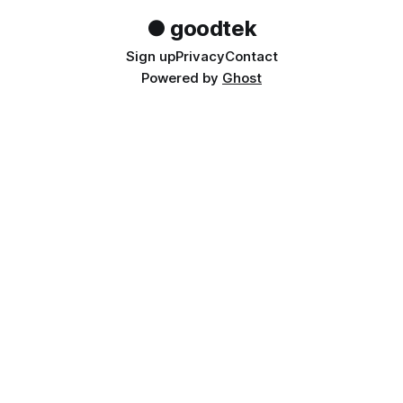
● goodtek
Sign up
Privacy
Contact
Powered by
Ghost
● goodtek
Building AI automation & SaaS in public. Sharing
the journey.
Subscribe