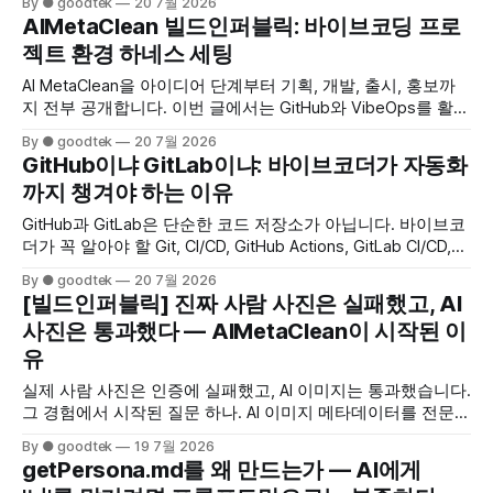
By ● goodtek
20 7월 2026
까지 마친 과정을 공개합니다.
AIMetaClean 빌드인퍼블릭: 바이브코딩 프로
젝트 환경 하네스 세팅
AI MetaClean을 아이디어 단계부터 기획, 개발, 출시, 홍보까
지 전부 공개합니다. 이번 글에서는 GitHub와 VibeOps를 활용
해 PC와 모바일 어디서든 이어서 바이브코딩할 수 있는 프로
By ● goodtek
20 7월 2026
젝트 환경을 세팅합니다.
GitHub이냐 GitLab이냐: 바이브코더가 자동화
까지 챙겨야 하는 이유
GitHub과 GitLab은 단순한 코드 저장소가 아닙니다. 바이브코
더가 꼭 알아야 할 Git, CI/CD, GitHub Actions, GitLab CI/CD,
자체 러너, 무료 사용량과 자동 배포 선택 기준을 쉽게 정리했
By ● goodtek
20 7월 2026
습니다.
[빌드인퍼블릭] 진짜 사람 사진은 실패했고, AI
사진은 통과했다 — AIMetaClean이 시작된 이
유
실제 사람 사진은 인증에 실패했고, AI 이미지는 통과했습니다.
그 경험에서 시작된 질문 하나. AI 이미지 메타데이터를 전문적
으로 분석하고 관리하는 서비스는 정말 필요할까요?
By ● goodtek
19 7월 2026
AIMetaClean을 Build in Public 방식으로 만들어가며 시장을 검
getPersona.md를 왜 만드는가 — AI에게
증해 봅니다.