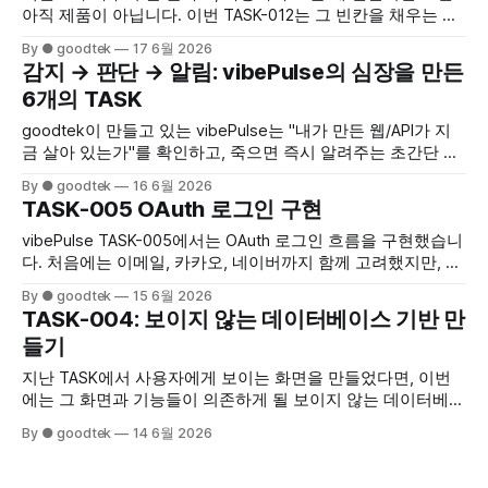
할 때 놓치기 쉬운 기준들을 정리합니다. Build in Public 관점에
아직 제품이 아닙니다. 이번 TASK-012는 그 빈칸을 채우는 일
서 ‘만들려던 것’과 ‘실제로 만든 것’을 구분하는 방법을 공유합
이었습니다. 대시보드 요약, 모니터 상세(가동률·지연 차트·장
By ● goodtek
17 6월 2026
니다.
애 타임라인), 알림 채널 관리, 알림 이력까지 — 한 호흡에 "실
감지 → 판단 → 알림: vibePulse의 심장을 만든
서비스 급" 화면을 만들었습니다.
6개의 TASK
goodtek이 만들고 있는 vibePulse는 "내가 만든 웹/API가 지
금 살아 있는가"를 확인하고, 죽으면 즉시 알려주는 초간단 생
존 확인 SaaS입니다. 이번 글은 그 핵심 파이프라인 — 모니터
By ● goodtek
16 6월 2026
를 만들고(TASK-006), 주기적으로 찌르고(007), 장애를 판단
TASK-005 OAuth 로그인 구현
하고(008), 신호가 끊기면 알아채고(009), 알림을 큐에 태워
(010), 슬랙·카카오톡으로 보내기까지(011) — 를 한 호흡에 만
vibePulse TASK-005에서는 OAuth 로그인 흐름을 구현했습니
든 기록입니다.
다. 처음에는 이메일, 카카오, 네이버까지 함께 고려했지만, 초
기 타겟인 바이브코더와 개발자에게 가장 빠르게 닿는
By ● goodtek
15 6월 2026
Google·GitHub 로그인에 집중하기로 결정했습니다. 인증 범
TASK-004: 보이지 않는 데이터베이스 기반 만
위를 줄이는 과정, Better Auth 구현, allowlist, 온보딩 연결,
들기
i18n UX와 로그인 화면 개선까지 실제 시행착오를 정리했습니
다.
지난 TASK에서 사용자에게 보이는 화면을 만들었다면, 이번
에는 그 화면과 기능들이 의존하게 될 보이지 않는 데이터베이
스 기반을 준비했습니다. Postgres와 Redis를 띄우고, 스키마
By ● goodtek
14 6월 2026
를 적용한 뒤 기초 데이터를 넣고, API가 실제 DB에 연결되는
지 확인한 기록입니다.