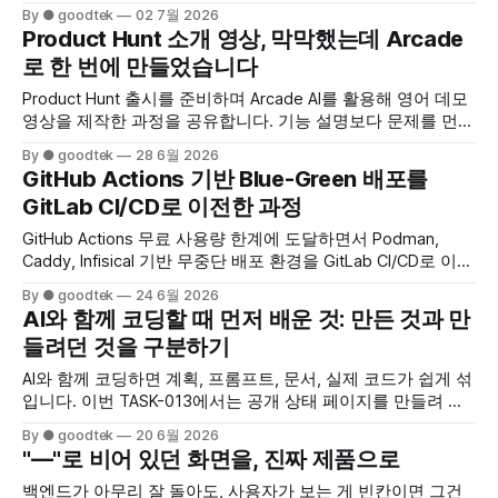
입니다. getdesign.md가 “AI에게 디자인 감각을 주는
By ● goodtek
02 7월 2026
DESIGN.md 컬렉션”이라면, getpersona.md는 “AI에게 페르소
Product Hunt 소개 영상, 막막했는데 Arcade
나를 주는 PERSONA.md 컬렉션”을 목표로 합니다. 오늘은 카
로 한 번에 만들었습니다
탈로그나 결제 UI 같은 겉모습은 거의 없습니다. 대신 모노레
포, 제품 계약서, 디자인 시스템, SEO/AEO/GEO 골격까지 — 나
Product Hunt 출시를 준비하며 Arcade AI를 활용해 영어 데모
중에 후회하지 않을 Foundation만 쌓았습니다.
영상을 제작한 과정을 공유합니다. 기능 설명보다 문제를 먼저
전달하는 스토리 구성과 One Shot으로 영상을 완성한 경험을
By ● goodtek
28 6월 2026
담았습니다.
GitHub Actions 기반 Blue-Green 배포를
GitLab CI/CD로 이전한 과정
GitHub Actions 무료 사용량 한계에 도달하면서 Podman,
Caddy, Infisical 기반 무중단 배포 환경을 GitLab CI/CD로 이전
한 기록입니다.
By ● goodtek
24 6월 2026
AI와 함께 코딩할 때 먼저 배운 것: 만든 것과 만
들려던 것을 구분하기
AI와 함께 코딩하면 계획, 프롬프트, 문서, 실제 코드가 쉽게 섞
입니다. 이번 TASK-013에서는 공개 상태 페이지를 만들려 했
지만, 실제로 ship된 것은 실시간 대시보드, 알림 테스트 상태
By ● goodtek
20 6월 2026
추적, 디자인 정합 작업이었습니다. 이번 글에서는 TASK 이름
"—"로 비어 있던 화면을, 진짜 제품으로
보다 머지된 코드를 기준으로 사실을 검증한 과정과, Realtime
아키텍처·비동기 상태 모델·공통 계약 관리 등 AI와 함께 개발
백엔드가 아무리 잘 돌아도, 사용자가 보는 게 빈칸이면 그건