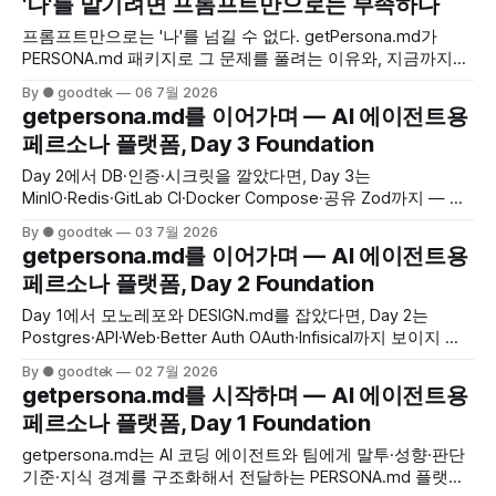
'나'를 맡기려면 프롬프트만으로는 부족하다
프롬프트만으로는 '나'를 넘길 수 없다. getPersona.md가
PERSONA.md 패키지로 그 문제를 풀려는 이유와, 지금까지의
검증을 정리했습니다.
By ● goodtek
06 7월 2026
getpersona.md를 이어가며 — AI 에이전트용
페르소나 플랫폼, Day 3 Foundation
Day 2에서 DB·인증·시크릿을 깔았다면, Day 3는
MinIO·Redis·GitLab CI·Docker Compose·공유 Zod까지 — 카
탈로그는 아직 없지만 고객에게 팔 서비스가 버틸 인프라·검증
By ● goodtek
03 7월 2026
·계약 바닥을 한 번에 깔았습니다. Build in Public로, 화면 0개
getpersona.md를 이어가며 — AI 에이전트용
인 주에 왜 이 작업을 먼저 했는지 정리합니다.
페르소나 플랫폼, Day 2 Foundation
Day 1에서 모노레포와 DESIGN.md를 잡았다면, Day 2는
Postgres·API·Web·Better Auth OAuth·Infisical까지 보이지 않
는 바닥을 깔았습니다. 카탈로그는 아직 없지만 /dashboard가
By ● goodtek
02 7월 2026
텅 비어 보이는 이유와, 그래도 지금 Foundation을 먼저 닫아
getpersona.md를 시작하며 — AI 에이전트용
둔 이유를 정리했습니다.
페르소나 플랫폼, Day 1 Foundation
getpersona.md는 AI 코딩 에이전트와 팀에게 말투·성향·판단
기준·지식 경계를 구조화해서 전달하는 PERSONA.md 플랫폼