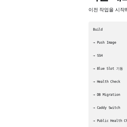
이전 작업을 시작
Build

→ Push Image

→ SSH

→ Blue Slot 기동

→ Health Check

→ DB Migration

→ Caddy Switch

→ Public Health Ch