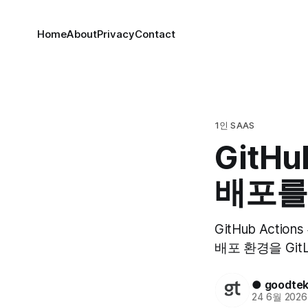
Home
About
Privacy
Contact
1인 SAAS
GitHu
배포를 
GitHub Actio
배포 환경을 Git
● goodte
24 6월 2026