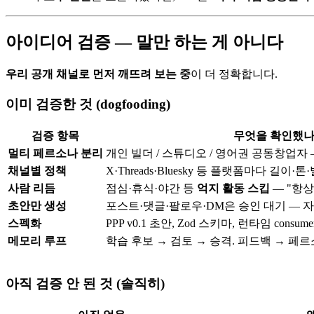
아이디어 검증 — 말만 하는 게 아니다
우리 공개 채널로 먼저 깨뜨려 보는 중
이 더 정확합니다.
이미 검증한 것 (dogfooding)
검증 항목
무엇을 확인했
멀티 페르소나 분리
개인 빌더 / 스튜디오 / 영어권 공동창업자
채널별 정책
X·Threads·Bluesky 등 플랫폼마다 길
사람 리듬
점심·휴식·야간 등
억지 활동 스킵
— "항상
초안만 생성
포스트·댓글·팔로우·DM은 승인 대기 — 
스펙화
PPP v0.1 초안, Zod 스키마, 런타임 consumer 
메모리 루프
학습 후보 → 검토 → 승격. 피드백 → 페
아직 검증 안 된 것 (솔직히)