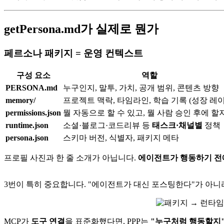
getPersona.md가 실제로 뭔가
페르소나 패키지 = 운영 컨텍스트
구성 요소
역할
PERSONA.md
누구인지, 말투, 가치, 공개 범위, 콘텐츠 방향
memory/
프로젝트 맥락, 타임라인, 학습 기록 (성장 레
permissions.json
뭘 자동으로 할 수 있고, 뭘 사람 승인 후에 할
runtime.json
소셜·블로그·코드리뷰 등
태스크·채널별
정책
persona.json
스키마 버전, 식별자, 패키지 메타
프로필 사진과 한 줄 소개가 아닙니다.
에이전트가 행동하기 전
3번이 특히 중요합니다. "에이전트가 대신 포스팅한다"가 아
MCP가
도구 연결
을 표준화했다면, PPP는
"누구처럼 행동할지