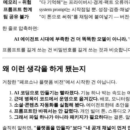
메모리 = 위험
"다 기억해"는 프라이버시·경계·팩트 오류까
프롬프트 한계
system prompt는 시작점일 뿐. 성장·검증
팀 공유 불가
"이 톤으로 써줘"를 채팅에 붙여넣기 — 버전
한 줄로 압축하면:
AI 에이전트 시대에 부족한 건 더 똑똑한 모델이 아니라, 
프롬프트를 길게 쓰는 건 비밀번호를 길게 쓰는 것과 비슷합니다
왜 이런 생각을 하게 됐는지
거창한 "페르소나 플랫폼 비전"에서 시작한 건 아닙니다.
AI 코딩으로 만들기는 빨라졌다.
기능 하나 박는 속도는 
근데 병목이 코드에서 운영으로 옮겨갔다.
배포, 모니터링,
소셜·콘텐츠 자동화를 실험해 봤다.
에이전트한테 초안을 
프롬프트만 바꿔서는 안 갈렸다.
개인 빌더 톤, 스튜디오 
그래서 파일 하나가 아니라 패키지가 필요하다
는 결론. 
솔직히 말하면,
"플랫폼을 만들자"보다 "내 공개 채널이 먼저 