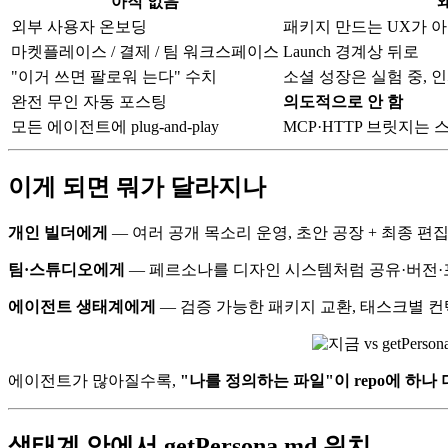
아직 없음
외부 사용자 온보딩
패키지 만드는 UX가 
마켓플레이스 / 결제 / 팀 워크스페이스
Launch 경계상 뒤로
"이거 쓰면 팔로워 는다" 수치
소셜 성장은 실험 중, 
완전 무인 자동 포스팅
의도적으로 안 함
모든 에이전트에 plug-and-play
MCP·HTTP 브릿지는 스펙
이게 되면 뭐가 달라지나
개인 빌더에게
— 여러 공개 목소리 운영, 초안 공장 + 최종 편집,
팀·스튜디오에게
— 페르소나를 디자인 시스템처럼 공유·버전·포
에이전트 생태계에게
— 검증 가능한 패키지 교환, 태스크별 컨
에이전트가 많아질수록,
"나를 정의하는 파일"이 repo에 하나
생태계 안에서 getPersona.md 위치