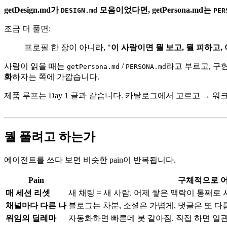
getDesign.md가
모음이었다면, getPersona.md는
DESIGN.md
PER
조금 더 풀면:
프로필 한 장이 아니라, "
이 사람이면 뭘 보고, 뭘 피하고,
사람이 읽을 때는
/
라고 부르고, 구
getPersona.md
PERSONA.md
화
하자는 쪽에 가깝습니다.
제품 루프는 Day 1 글과 같습니다. 카탈로그에서 고르고 → 워크스페이스에 
뭘 풀려고 하는가
에이전트를 쓰다 보면 비슷한 pain이 반복됩니다.
Pain
구체적으로 
매 세션 리셋
새 채팅 = 새 사람. 어제 쌓은 맥락이 통째로
채널마다 다른 나
블로그는 차분, 소셜은 가볍게, 댓글은 또 
위임의 딜레마
자동화하면 빠른데 봇 같아짐. 직접 하면 일