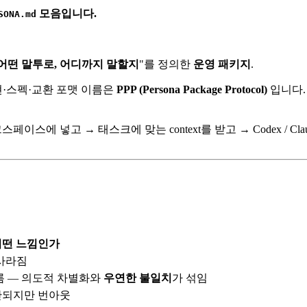
모음입니다.
SONA.md
 어떤 말투로, 어디까지 말할지
"를 정의한
운영 패키지
.
현·스펙·교환 포맷 이름은
PPP (Persona Package Protocol)
입니다.
넣고 → 태스크에 맞는 context를 받고 → Codex / Claude / 
어떤 느낌인가
 사라짐
다름 — 의도적 차별화와
우연한 불일치
가 섞임
관되지만 번아웃